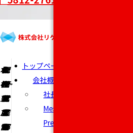
トップページ
本
札
仙
名
大
福
配
会社概要
社・
幌
台
古
阪
岡
管
社長ご挨拶
東
営
営
屋
営
営
営
Message from the
京
業
業
営
業
業
業
President
営
部
所
業
部
所
部