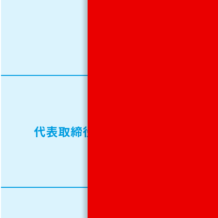
会
社
100%
社
長
代表取締役
松本
茂
リケ