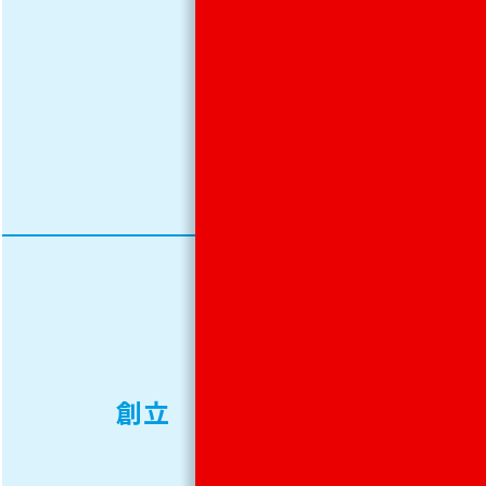
阪、
福
岡、
熊谷
1952
年
（昭
創立
和27