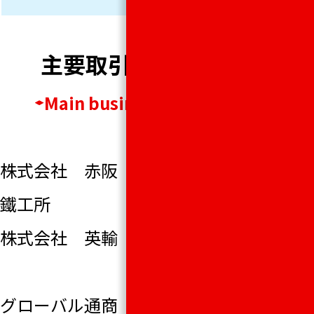
主要取引先(50音順)
Main business partners
株式会社 赤阪
いすゞ自動車近
鐵工所
畿株式会社
株式会社 英輸
株式会社亀有エ
ンジンワークス
グローバル通商
株式会社 Ｋ.Ｐ