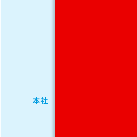
代田
区三
番町
8-
1
三番
本社
町東
急ビ
ル1