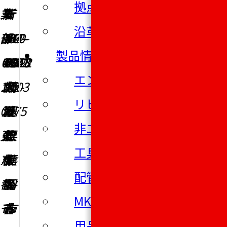
拠点一覧
業
〒
〒
所
〒
〒
〒
沿革
部
003-
984-
〒
541-
812-
360-
製品情報
〒
0012
0821
460-
0043
0013
8522
エンジン部品
102-
北
宮
0003
大
福
埼
リビルドエンジン
0075
海
城
愛
阪
岡
玉
非エンジン部品
東
道
県
知
府
県
県
工具類
京
札
仙
県
大
福
熊
配管製品
都
幌
台
名
阪
岡
谷
MKDカップリング
千
市
市
古
市
市
市
用品類