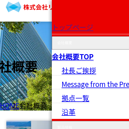
トップページ
会社概要
会社概要TOP
社概要
社長ご挨拶
Message from the Pr
拠点一覧
HOME
会社概要
沿革
製品情報