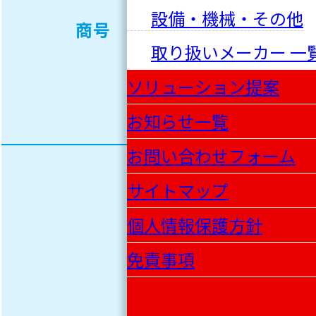
リケ
設備・機械・その他
商号
ン
取り扱いメーカー 一
NPR
ソリューション提案
商事
お知らせ一覧
お問い合わせフォーム
〒
サイトマップ
102-
個人情報保護方針
0075
免責事項
東京
都千