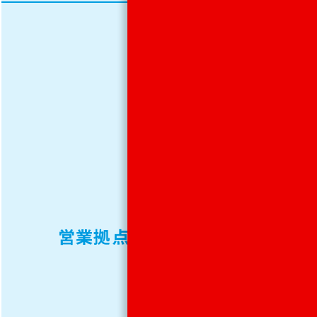
東
京、
札
幌、
仙
台、
営業拠点
名古
屋、
大