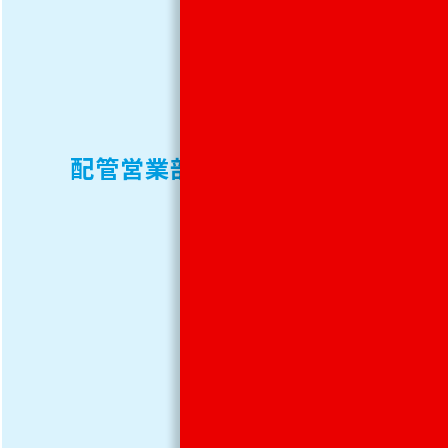
課）
TEL.
048-
配管営業部
599-
1090（MKD
製造
課）
FAX.
048-