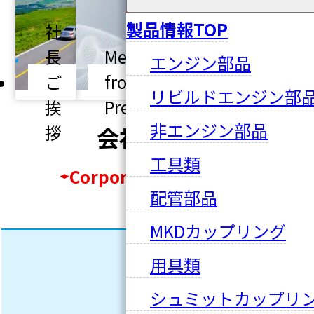
製品情報TOP
社
拠
長
Message
エンジン部品
点
沿
ご
from the
一
革
リビルドエンジン部
挨
President
覧
非エンジン部品
拶
会社概要
工具類
Corporate Profile
配管部品
MKDカップリング
株式
用具類
会社
シュミットカップリ