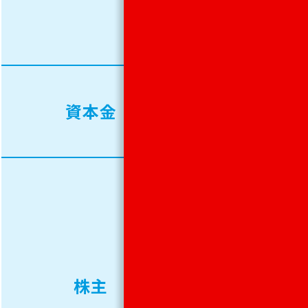
年）
7月
50,000
資本金
千円
リケ
ン
NPR
株主
株式