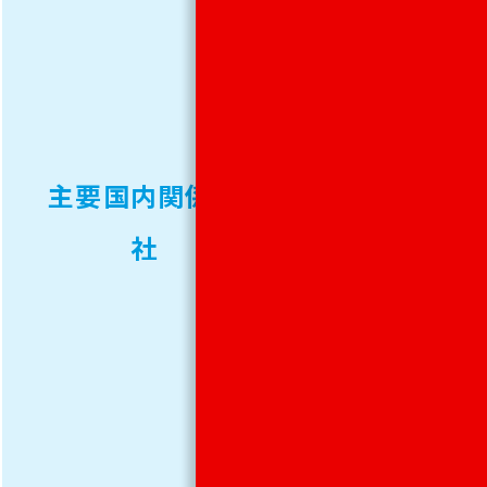
会社
リケ
ン
NPR
主要国内関係会
環境
社
シス
テム
株式
会社
リケ