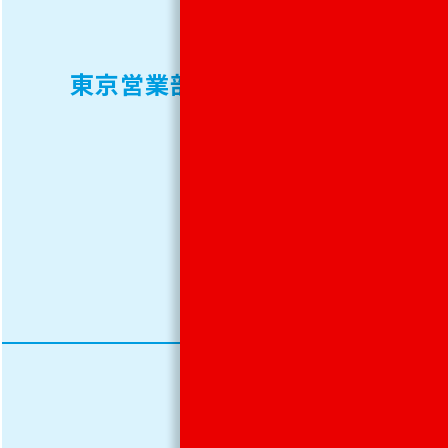
2761（代
表）
東京営業部
FAX.
03-
5812-
2762（代
表）
TEL.
011-