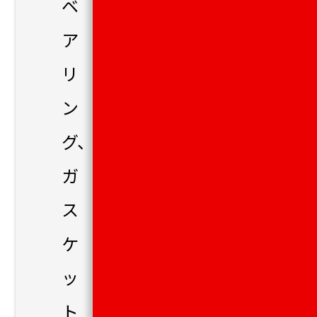
ベ
ア
リ
ン
グ、
ガ
ス
ケ
ッ
ト