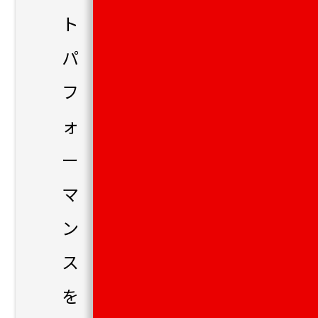
ト
パ
フ
ォ
ー
マ
ン
ス
を