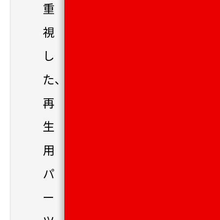
重
視
し
た、
再
生
用
パ
ー