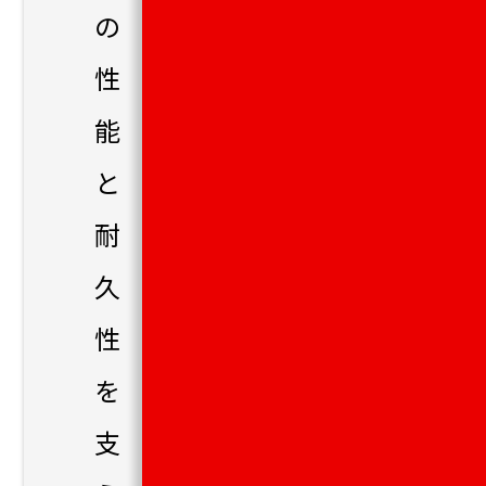
の
性
能
と
耐
久
性
を
支