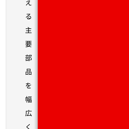
え
る
主
要
部
品
を
幅
広
く