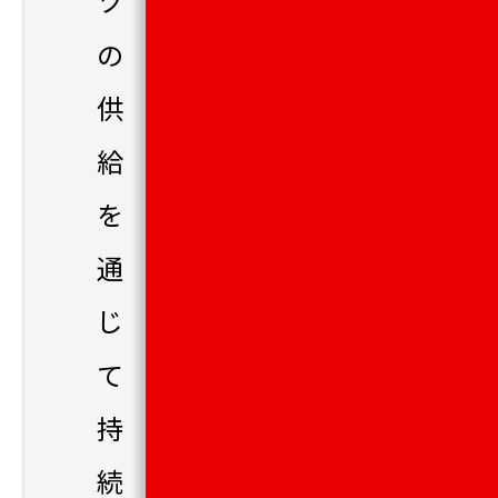
ツ
の
供
給
を
通
じ
て
持
続