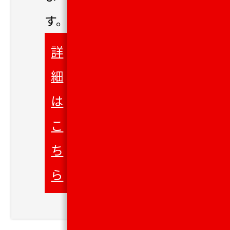
す。
詳
細
は
こ
ち
ら