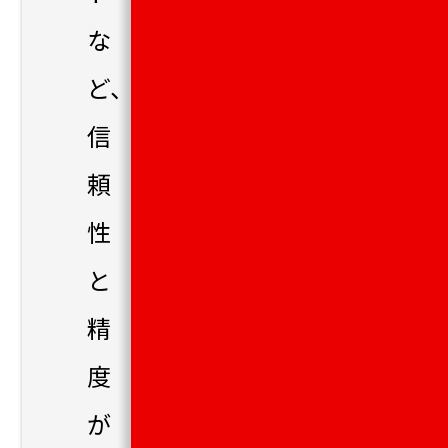
な
ど、
信
頼
性
と
精
度
が