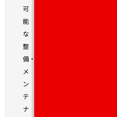
可
能
な
整
備・
メ
ン
テ
ナ