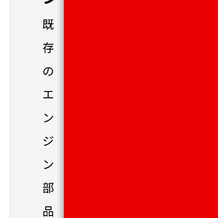
既
存
の
エ
ン
ジ
ン
部
品