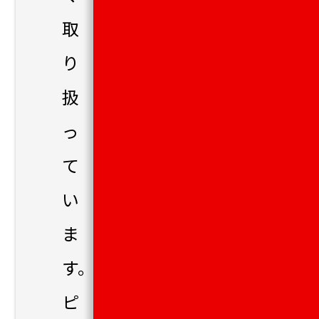
取
り
扱
っ
て
い
ま
す。
ピ