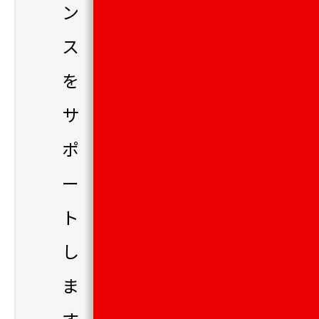
ン
ス
を
サ
ポ
ー
ト
し
ま