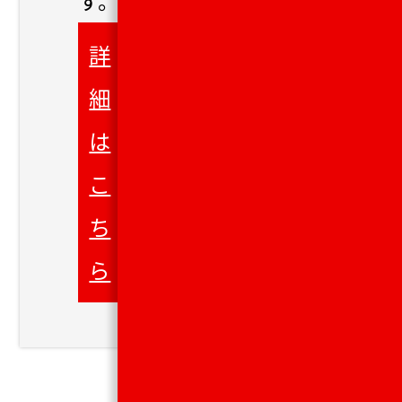
す。
詳
細
は
こ
ち
ら