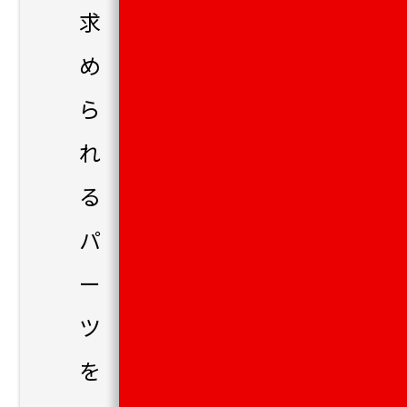
求
め
ら
れ
る
パ
ー
ツ
を