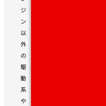
ジ
ン
以
外
の
駆
動
系
や