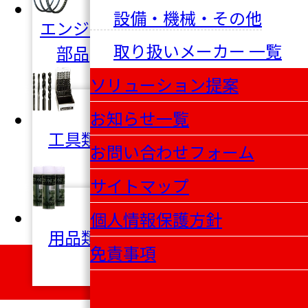
設備・機械・その他
非エンジ
エンジン
リビルド
取り扱いメーカー 一覧
ン
部品
エンジン
部品
ソリューション提案
お知らせ一覧
MKD
工具類
配管製品
カップリ
お問い合わせフォーム
ング
サイトマップ
個人情報保護方針
シュミッ
設備・機
用品類
ト
械
免責事項
カップリ
・その他
ング