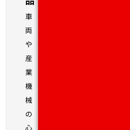
品
車
両
や
産
業
機
械
の
心