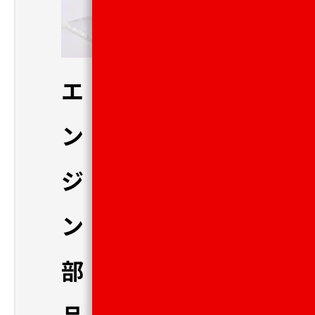
エ
ン
ジ
ン
部