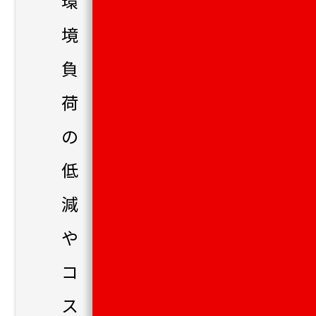
環
境
負
荷
の
低
減
や
コ
ス