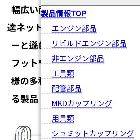
幅広い商品ラインナップ、調
製品情報TOP
達ネットワーク、
そしてメーカ
エンジン部品
リビルドエンジン部品
ーと遜色ない技術ノウハウや
非エンジン部品
フットワークの良さで、
お客
工具類
様の多種多様なご要望に応え
配管部品
る製品・サービスを提供して
MKDカップリング
います。
用具類
シュミットカップリング