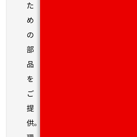
た
め
の
部
品
を
ご
提
供。