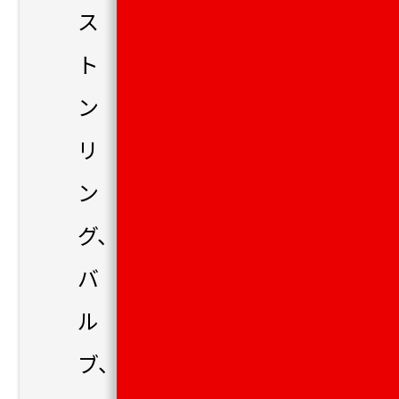
ス
ト
ン
リ
ン
グ、
バ
ル
ブ、