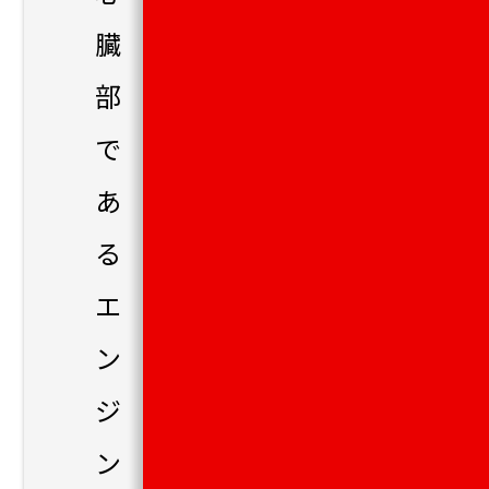
臓
部
で
あ
る
エ
ン
ジ
ン