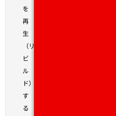
を
再
生
（リ
ビ
ル
ド）
す
る