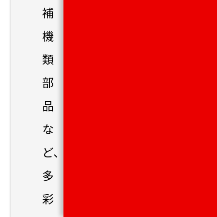
補
機
類
部
品
な
ど、
多
彩