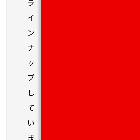
ラ
イ
ン
ナ
ッ
プ
し
て
い
ま